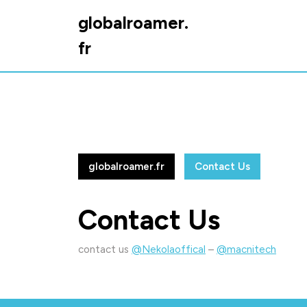
Skip
globalroamer.
to
content
fr
Skip
to
content
globalroamer.fr
Contact Us
Contact Us
contact us
@Nekolaoffical
–
@macnitech