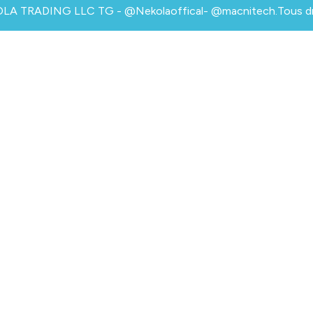
A TRADING LLC TG - @Nekolaoffical- @macnitech.Tous droi